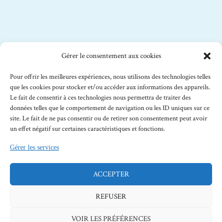
A PROPOS
Gérer le consentement aux cookies
Mention légale
Pour offrir les meilleures expériences, nous utilisons des technologies telles
Politique de confidentialité
que les cookies pour stocker et/ou accéder aux informations des appareils.
Conditions Générales de Vente
Le fait de consentir à ces technologies nous permettra de traiter des
données telles que le comportement de navigation ou les ID uniques sur ce
Idées O'lab EURL - SIRET 920 614 963 00014 - RCS
site. Le fait de ne pas consentir ou de retirer son consentement peut avoir
NANTERRE - NAF 8559B
un effet négatif sur certaines caractéristiques et fonctions.
Gérer les services
ACCEPTER
REFUSER
© 2026 Idées O'Lab Tous droits réservés
VOIR LES PRÉFÉRENCES